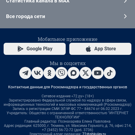
Статистика канала в MAX
Все города сети
Мобильное приложение
Google Play
App Store
Мы в соцсетях
Контактные данные для Роскомнадзора и государственных органов
Сетевое издание «72.ру» (18+)
Зарегистрировано Федеральной службой по надзору в сфере связи,
информационных технологий и массовых коммуникаций (Роскомнадзор)
Запись о регистрации СМИ ЭЛ № ФС 77– 84674 от 06.02.2023 г.
Учредитель: Общество с ограниченной ответственностью "ИНТЕРНЕТ
ТЕХНОЛОГИИ"
Главный редактор: Познахарева Елена Павловна
Адрес редакции: 625000, г. Тюмень, ул. Максима Горького, д. 76, офис 214,
+7 (3452) 56-72-72 (доб. 3736)
Электронный адрес редакции:
72@shkulev.ru