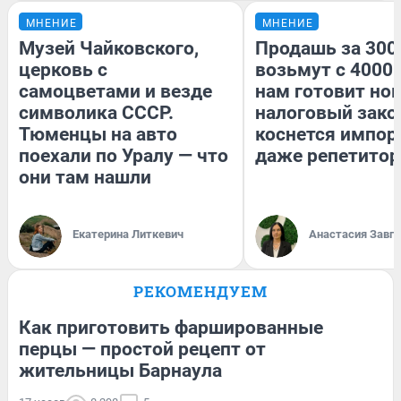
МНЕНИЕ
МНЕНИЕ
Музей Чайковского,
Продашь за 3000
церковь с
возьмут с 4000.
самоцветами и везде
нам готовит но
символика СССР.
налоговый зако
Тюменцы на авто
коснется импор
поехали по Уралу — что
даже репетитор
они там нашли
Екатерина Литкевич
Анастасия Завг
РЕКОМЕНДУЕМ
Как приготовить фаршированные
перцы — простой рецепт от
жительницы Барнаула