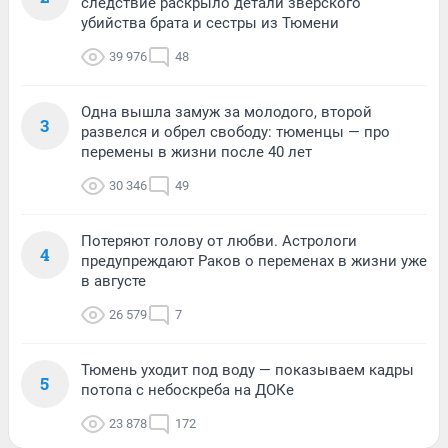
следствие раскрыло детали зверского
убийства брата и сестры из Тюмени
39 976
48
Одна вышла замуж за молодого, второй
3
развелся и обрел свободу: тюменцы — про
перемены в жизни после 40 лет
30 346
49
Потеряют голову от любви. Астрологи
4
предупреждают Раков о переменах в жизни уже
в августе
26 579
7
Тюмень уходит под воду — показываем кадры
5
потопа с небоскреба на ДОКе
23 878
172