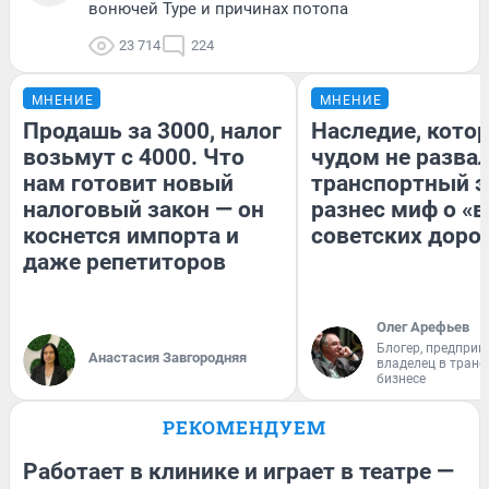
вонючей Туре и причинах потопа
23 714
224
МНЕНИЕ
МНЕНИЕ
Продашь за 3000, налог
Наследие, кото
возьмут с 4000. Что
чудом не разва
нам готовит новый
транспортный э
налоговый закон — он
разнес миф о «
коснется импорта и
советских доро
даже репетиторов
Олег Арефьев
Блогер, предприн
Анастасия Завгородняя
владелец в тран
бизнесе
РЕКОМЕНДУЕМ
Работает в клинике и играет в театре —