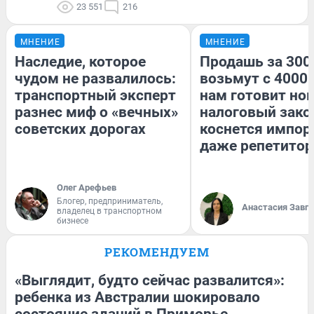
23 551
216
МНЕНИЕ
МНЕНИЕ
Наследие, которое
Продашь за 3000
чудом не развалилось:
возьмут с 4000.
транспортный эксперт
нам готовит но
разнес миф о «вечных»
налоговый зако
советских дорогах
коснется импор
даже репетитор
Олег Арефьев
Блогер, предприниматель,
Анастасия Завг
владелец в транспортном
бизнесе
РЕКОМЕНДУЕМ
«Выглядит, будто сейчас развалится»:
ребенка из Австралии шокировало
состояние зданий в Приморье