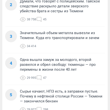
Думали, что говорят с полицейским. Тайское
2
следствие раскрыло детали зверского
убийства брата и сестры из Тюмени
38 758
45
Значительный объем металла вывезли из
3
Тюмени. Куда его транспортировали и зачем
34 414
Одна вышла замуж за молодого, второй
4
развелся и обрел свободу: тюменцы — про
перемены в жизни после 40 лет
29 995
47
Сырье качают, НПЗ есть, а заправки пустые.
5
Почему в нефтяной столице России — Тюмени
— закончился бензин
29 927
298