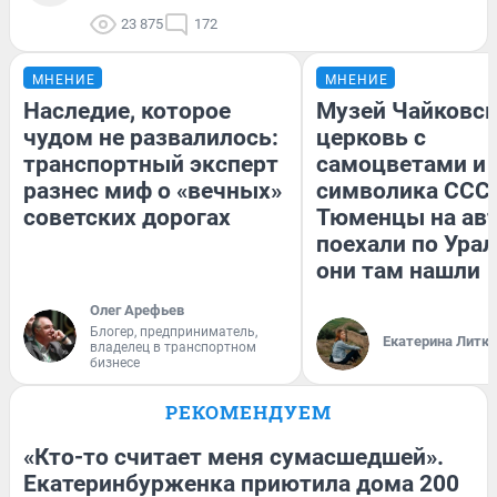
23 875
172
МНЕНИЕ
МНЕНИЕ
Наследие, которое
Музей Чайковск
чудом не развалилось:
церковь с
транспортный эксперт
самоцветами и 
разнес миф о «вечных»
символика СССР
советских дорогах
Тюменцы на ав
поехали по Урал
они там нашли
Олег Арефьев
Блогер, предприниматель,
Екатерина Литк
владелец в транспортном
бизнесе
РЕКОМЕНДУЕМ
«Кто-то считает меня сумасшедшей».
Екатеринбурженка приютила дома 200