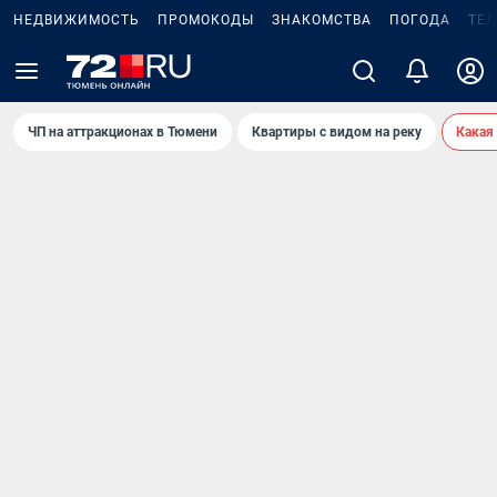
НЕДВИЖИМОСТЬ
ПРОМОКОДЫ
ЗНАКОМСТВА
ПОГОДА
ТЕ
ЧП на аттракционах в Тюмени
Квартиры с видом на реку
Какая