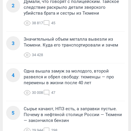
Думали, что говорят с полицейским. Тайское
2
следствие раскрыло детали зверского
убийства брата и сестры из Тюмени
38 817
45
Значительный объем металла вывезли из
3
Тюмени. Куда его транспортировали и зачем
34 428
Одна вышла замуж за молодого, второй
4
развелся и обрел свободу: тюменцы — про
перемены в жизни после 40 лет
30 008
47
Сырье качают, НПЗ есть, а заправки пустые.
5
Почему в нефтяной столице России — Тюмени
— закончился бензин
29 944
298