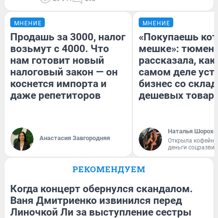
МНЕНИЕ
МНЕНИЕ
Продашь за 3000, налог
«Покупаешь кот
возьмут с 4000. Что
мешке»: тюмен
нам готовит новый
рассказала, как
налоговый закон — он
самом деле уст
коснется импорта и
бизнес со скла
даже репетиторов
дешевых товар
Наталья Шорохо
Анастасия Завгородняя
Открыла кофейну
деньги соцразви
РЕКОМЕНДУЕМ
Когда концерт обернулся скандалом.
Ваня Дмитриенко извинился перед
Линочкой Ли за выступление сестры