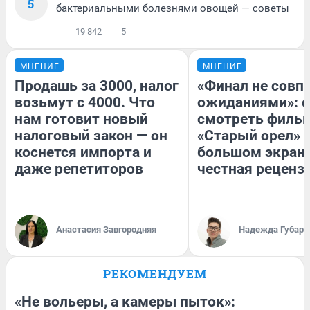
5
бактериальными болезнями овощей — советы
19 842
5
МНЕНИЕ
МНЕНИЕ
Продашь за 3000, налог
«Финал не совпа
возьмут с 4000. Что
ожиданиями»: с
нам готовит новый
смотреть филь
налоговый закон — он
«Старый орел» 
коснется импорта и
большом экран
даже репетиторов
честная реценз
Анастасия Завгородняя
Надежда Губарь
РЕКОМЕНДУЕМ
«Не вольеры, а камеры пыток»: