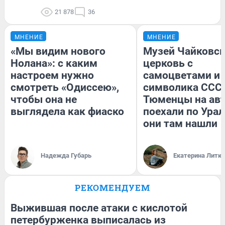
21 878
36
МНЕНИЕ
МНЕНИЕ
«Мы видим нового
Музей Чайковск
Нолана»: с каким
церковь с
настроем нужно
самоцветами и 
смотреть «Одиссею»,
символика СССР
чтобы она не
Тюменцы на ав
выглядела как фиаско
поехали по Урал
они там нашли
Надежда Губарь
Екатерина Литк
РЕКОМЕНДУЕМ
Выжившая после атаки с кислотой
петербурженка выписалась из