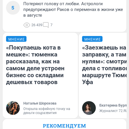
Потеряют голову от любви. Астрологи
5
предупреждают Раков о переменах в жизни уже
в августе
26 439
7
МНЕНИЕ
МНЕНИЕ
«Покупаешь кота в
«Заезжаешь на
мешке»: тюменка
заправку, а там 
рассказала, как на
нулям»: смотри
самом деле устроен
дела с топливом
бизнес со складами
маршруте Тюме
дешевых товаров
Уфа
Наталья Шорохова
Екатерина Бурле
Открыла кофейную точку на
Журналист 72.RU
деньги соцразвития
РЕКОМЕНДУЕМ