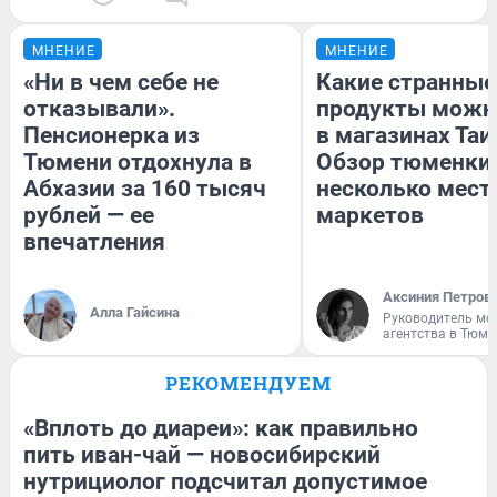
МНЕНИЕ
МНЕНИЕ
«Ни в чем себе не
Какие странные
отказывали».
продукты можн
Пенсионерка из
в магазинах Таи
Тюмени отдохнула в
Обзор тюменки 
Абхазии за 160 тысяч
несколько мес
рублей — ее
маркетов
впечатления
Аксиния Петров
Алла Гайсина
Руководитель мо
агентства в Тюме
РЕКОМЕНДУЕМ
«Вплоть до диареи»: как правильно
пить иван-чай — новосибирский
нутрициолог подсчитал допустимое