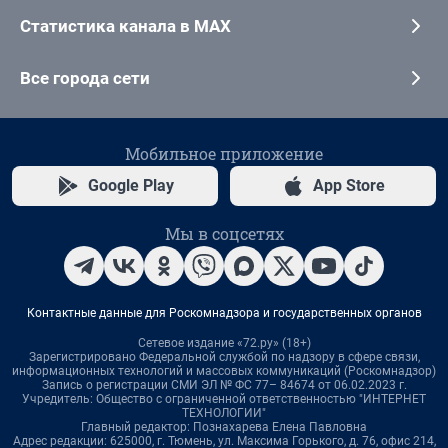
Статистика канала в MAX
Все города сети
Мобильное приложение
Google Play
App Store
Мы в соцсетях
Контактные данные для Роскомнадзора и государственных органов
Сетевое издание «72.ру» (18+)
Зарегистрировано Федеральной службой по надзору в сфере связи,
информационных технологий и массовых коммуникаций (Роскомнадзор)
Запись о регистрации СМИ ЭЛ № ФС 77– 84674 от 06.02.2023 г.
Учредитель: Общество с ограниченной ответственностью "ИНТЕРНЕТ
ТЕХНОЛОГИИ"
Главный редактор: Познахарева Елена Павловна
Адрес редакции: 625000, г. Тюмень, ул. Максима Горького, д. 76, офис 214,