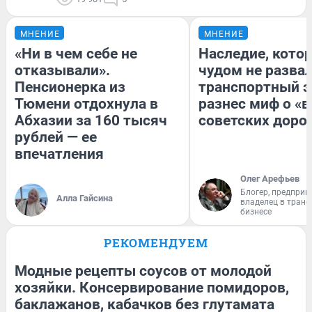
МНЕНИЕ
МНЕНИЕ
«Ни в чем себе не
Наследие, кото
отказывали».
чудом не разва
Пенсионерка из
транспортный э
Тюмени отдохнула в
разнес миф о «
Абхазии за 160 тысяч
советских доро
рублей — ее
впечатления
Олег Арефьев
Блогер, предприн
Алла Гайсина
владелец в тран
бизнесе
РЕКОМЕНДУЕМ
Модные рецепты соусов от молодой
хозяйки. Консервирование помидоров,
баклажанов, кабачков без глутамата