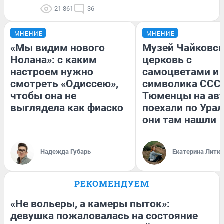
21 861
36
МНЕНИЕ
МНЕНИЕ
«Мы видим нового
Музей Чайковск
Нолана»: с каким
церковь с
настроем нужно
самоцветами и 
смотреть «Одиссею»,
символика СССР
чтобы она не
Тюменцы на ав
выглядела как фиаско
поехали по Урал
они там нашли
Надежда Губарь
Екатерина Литк
РЕКОМЕНДУЕМ
«Не вольеры, а камеры пыток»:
девушка пожаловалась на состояние