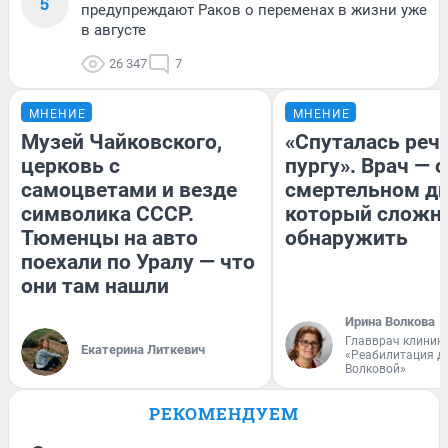
5
предупреждают Раков о переменах в жизни уже
в августе
26 347
7
МНЕНИЕ
МНЕНИЕ
Музей Чайковского,
«Спуталась речь
церковь с
пургу». Врач — о
самоцветами и везде
смертельном ди
символика СССР.
который сложн
Тюменцы на авто
обнаружить
поехали по Уралу — что
они там нашли
Ирина Волкова
Главврач клиник
Екатерина Литкевич
«Реабилитация д
Волковой»
РЕКОМЕНДУЕМ