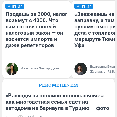
МНЕНИЕ
МНЕНИЕ
Продашь за 3000, налог
«Заезжаешь на
возьмут с 4000. Что
заправку, а там 
нам готовит новый
нулям»: смотри
налоговый закон — он
дела с топливом
коснется импорта и
маршруте Тюме
даже репетиторов
Уфа
Екатерина Бурле
Анастасия Завгородняя
Журналист 72.RU
РЕКОМЕНДУЕМ
«Расходы на топливо колоссальные»:
как многодетная семья едет на
автодоме из Барнаула в Турцию — фото