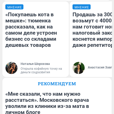
МНЕНИЕ
МНЕНИЕ
«Покупаешь кота в
Продашь за 3000
мешке»: тюменка
возьмут с 4000.
рассказала, как на
нам готовит но
самом деле устроен
налоговый зако
бизнес со складами
коснется импор
дешевых товаров
даже репетитор
Наталья Шорохова
Анастасия Завг
Открыла кофейную точку на
деньги соцразвития
РЕКОМЕНДУЕМ
«Мне сказали, что нам нужно
расстаться». Московского врача
уволили из клиники из-за мата в
личном блоге