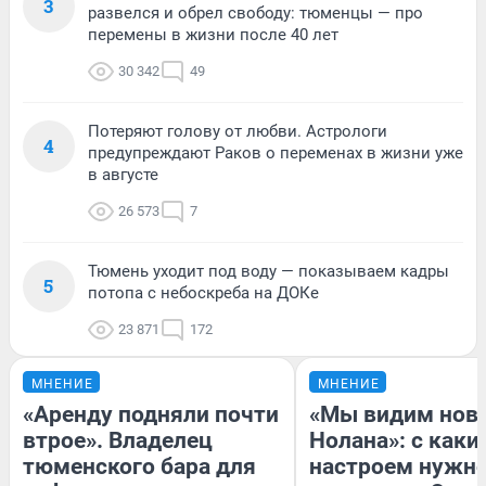
3
развелся и обрел свободу: тюменцы — про
перемены в жизни после 40 лет
30 342
49
Потеряют голову от любви. Астрологи
4
предупреждают Раков о переменах в жизни уже
в августе
26 573
7
Тюмень уходит под воду — показываем кадры
5
потопа с небоскреба на ДОКе
23 871
172
МНЕНИЕ
МНЕНИЕ
«Аренду подняли почти
«Мы видим нов
втрое». Владелец
Нолана»: с каки
тюменского бара для
настроем нужн