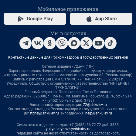
Мобильное приложение
Google Play
App Store
Мы в соцсетях
Контактные данные для Роскомнадзора и государственных органов
Сетевое издание «72.ру» (18+)
Зарегистрировано Федеральной службой по надзору в сфере связи,
информационных технологий и массовых коммуникаций (Роскомнадзор)
Запись о регистрации СМИ ЭЛ № ФС 77– 84674 от 06.02.2023 г.
Учредитель: Общество с ограниченной ответственностью "ИНТЕРНЕТ
ТЕХНОЛОГИИ"
Главный редактор: Познахарева Елена Павловна
Адрес редакции: 625000, г. Тюмень, ул. Максима Горького, д. 76, офис 214,
+7 (3452) 56-72-72 (доб. 3736)
Электронный адрес редакции:
72@shkulev.ru
Контактные данные для Роскомнадзора и государственных органов:
juristchel@shkulev.ru
Техподдержка:
help@shkulev.ru
Связаться с отделом продаж: +7 (3452) 56-72-72 доб. 3335,
yuliya.latypova@shkulev.ru
Редакция сайта не несет ответственности за достоверность