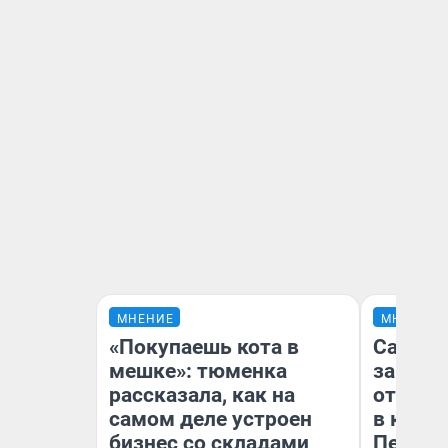
МНЕНИЕ
МНЕНИЕ
«Покупаешь кота в
Самая 
мешке»: тюменка
загран
рассказала, как на
отправ
самом деле устроен
в каза
бизнес со складами
Петроп