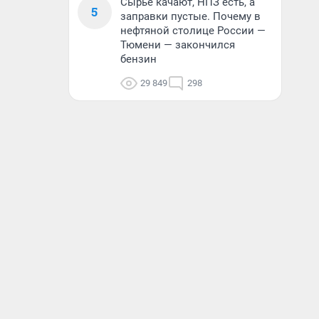
Сырье качают, НПЗ есть, а
5
заправки пустые. Почему в
нефтяной столице России —
Тюмени — закончился
бензин
29 849
298