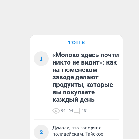
ТОП 5
«Молоко здесь почти
1
никто не видит»: как
на тюменском
заводе делают
продукты, которые
вы покупаете
каждый день
96 404
131
Думали, что говорят с
2
полицейским. Тайское