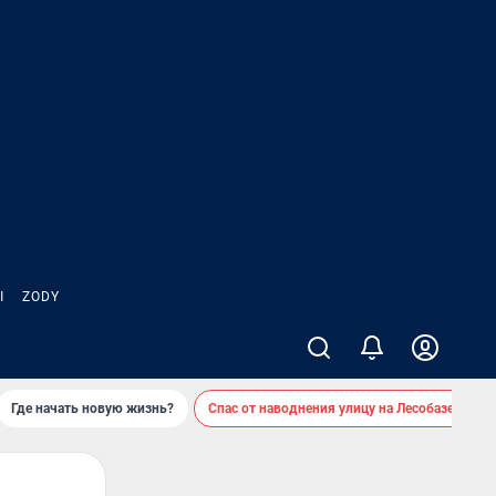
Ы
ZODY
Где начать новую жизнь?
Спас от наводнения улицу на Лесобазе
Д