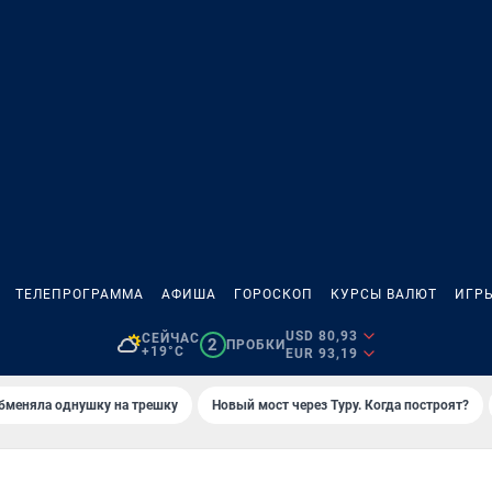
ТЕЛЕПРОГРАММА
АФИША
ГОРОСКОП
КУРСЫ ВАЛЮТ
ИГР
USD 80,93
СЕЙЧАС
2
ПРОБКИ
+19°C
EUR 93,19
бменяла однушку на трешку
Новый мост через Туру. Когда построят?