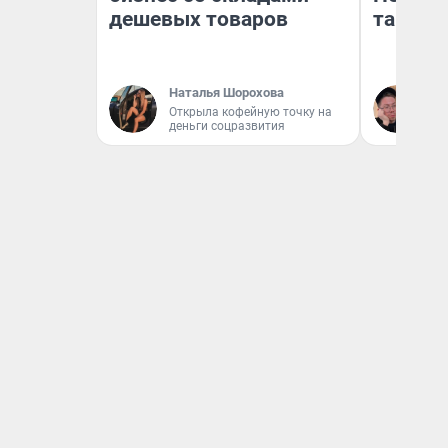
дешевых товаров
там по
Наталья Шорохова
Ан
Открыла кофейную точку на
деньги соцразвития