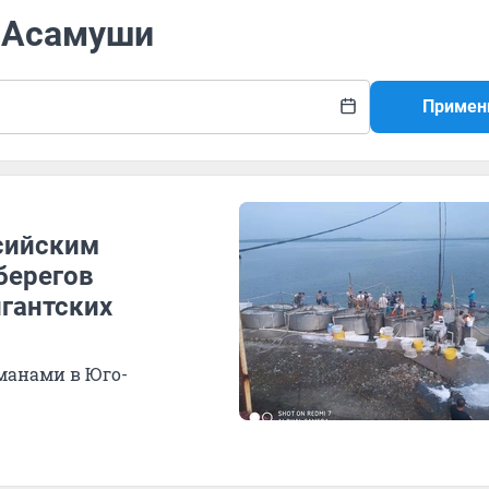
а Асамуши
Примен
ссийским
берегов
игантских
манами в Юго-