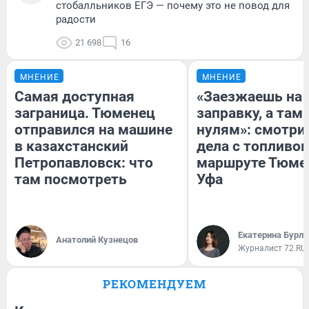
стобалльников ЕГЭ — почему это не повод для
радости
21 698
16
МНЕНИЕ
МНЕНИЕ
Самая доступная
«Заезжаешь на
заграница. Тюменец
заправку, а там 
отправился на машине
нулям»: смотри
в казахстанский
дела с топливом
Петропавловск: что
маршруте Тюме
там посмотреть
Уфа
Екатерина Бурле
Анатолий Кузнецов
Журналист 72.RU
РЕКОМЕНДУЕМ