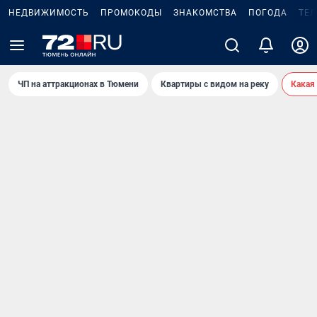
НЕДВИЖИМОСТЬ
ПРОМОКОДЫ
ЗНАКОМСТВА
ПОГОДА
ТЕ
ЧП на аттракционах в Тюмени
Квартиры с видом на реку
Какая