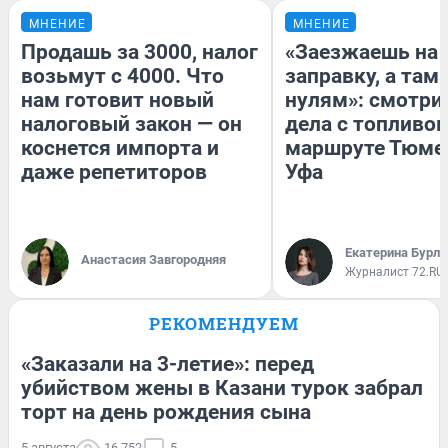
МНЕНИЕ
МНЕНИЕ
Продашь за 3000, налог
«Заезжаешь на
возьмут с 4000. Что
заправку, а там 
нам готовит новый
нулям»: смотри
налоговый закон — он
дела с топливом
коснется импорта и
маршруте Тюме
даже репетиторов
Уфа
Екатерина Бурле
Анастасия Завгородняя
Журналист 72.RU
РЕКОМЕНДУЕМ
«Заказали на 3-летие»: перед
убийством жены в Казани турок забрал
торт на день рождения сына
5 августа
16 752
5