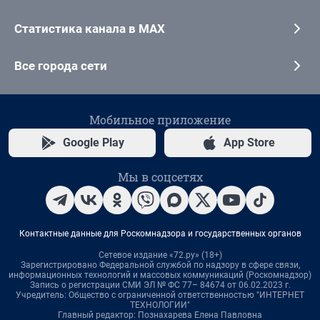
Статистика канала в MAX
Все города сети
Мобильное приложение
Google Play
App Store
Мы в соцсетях
Контактные данные для Роскомнадзора и государственных органов
Сетевое издание «72.ру» (18+)
Зарегистрировано Федеральной службой по надзору в сфере связи,
информационных технологий и массовых коммуникаций (Роскомнадзор)
Запись о регистрации СМИ ЭЛ № ФС 77– 84674 от 06.02.2023 г.
Учредитель: Общество с ограниченной ответственностью "ИНТЕРНЕТ
ТЕХНОЛОГИИ"
Главный редактор: Познахарева Елена Павловна