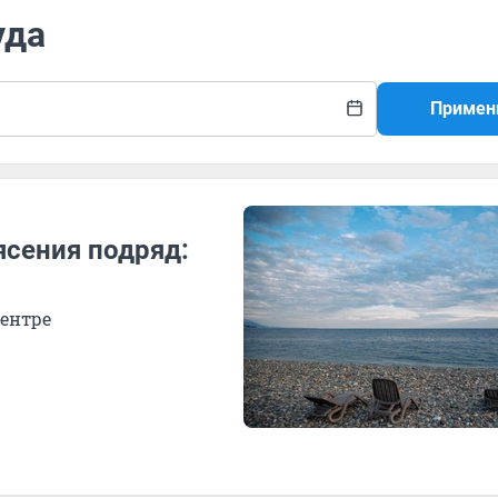
уда
Примен
ясения подряд:
ентре