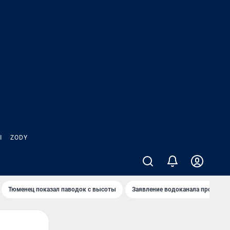
Ы
ZODY
Тюменец показал паводок с высоты
Заявление водоканала про запа