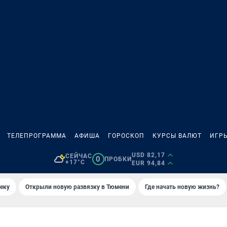
ТЕЛЕПРОГРАММА
АФИША
ГОРОСКОП
КУРСЫ ВАЛЮТ
ИГР
USD 82,17
СЕЙЧАС
0
ПРОБКИ
+17°C
EUR 94,84
еку
Открыли новую развязку в Тюмени
Где начать новую жизнь?