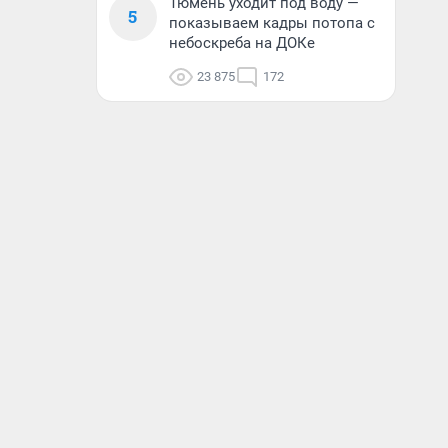
Тюмень уходит под воду —
5
показываем кадры потопа с
небоскреба на ДОКе
23 875
172