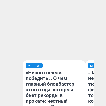
МНЕНИЕ
МНЕНИЕ
«Никого нельзя
«Такой
победить». О чем
не виде
главный блокбастер
тюменц
этого года, который
фестива
бьет рекорды в
топлив
прокате: честный
колонк