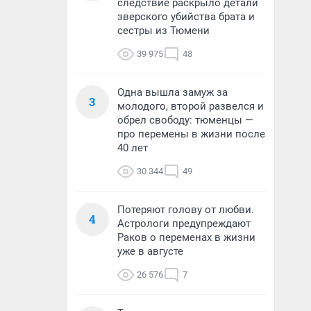
следствие раскрыло детали
зверского убийства брата и
сестры из Тюмени
39 975
48
Одна вышла замуж за
3
молодого, второй развелся и
обрел свободу: тюменцы —
про перемены в жизни после
40 лет
30 344
49
Потеряют голову от любви.
4
Астрологи предупреждают
Раков о переменах в жизни
уже в августе
26 576
7