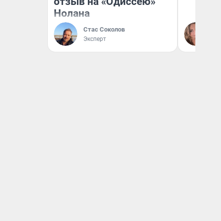
отзыв на «Одиссею»
Нолана
Стас Соколов
Ма
Эксперт