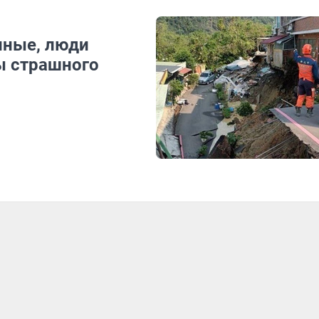
нные, люди
ы страшного