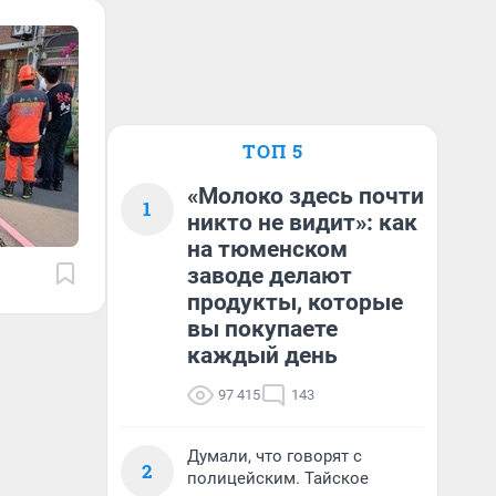
ТОП 5
«Молоко здесь почти
1
никто не видит»: как
на тюменском
заводе делают
продукты, которые
вы покупаете
каждый день
97 415
143
Думали, что говорят с
2
полицейским. Тайское