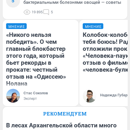
5
бактериальными болезнями овощей — советы
19 895
5
МНЕНИЕ
МНЕНИЕ
«Никого нельзя
Колобок-колобо
победить». О чем
тебя боюсь! Рад
главный блокбастер
отложили прок
этого года, который
«Человека-паук
бьет рекорды в
отзыв о фильме
прокате: честный
«человека-булк
отзыв на «Одиссею»
Нолана
Стас Соколов
Надежда Губарь
Эксперт
РЕКОМЕНДУЕМ
В лесах Архангельской области много