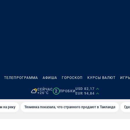
ТЕЛЕПРОГРАММА
АФИША
ГОРОСКОП
КУРСЫ ВАЛЮТ
ИГР
USD 82,17
СЕЙЧАС
2
ПРОБКИ
+26°C
EUR 94,84
м на реку
Тюменка показала, что странного продают в Таиланде
Где