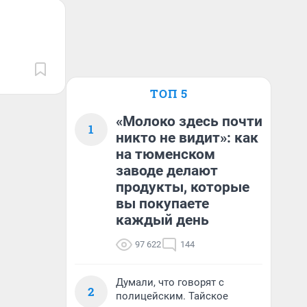
ТОП 5
«Молоко здесь почти
1
никто не видит»: как
на тюменском
заводе делают
продукты, которые
вы покупаете
каждый день
97 622
144
Думали, что говорят с
2
полицейским. Тайское