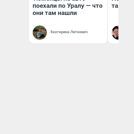
поехали по Уралу — что
там по
они там нашли
Екатерина Литкевич
Ан