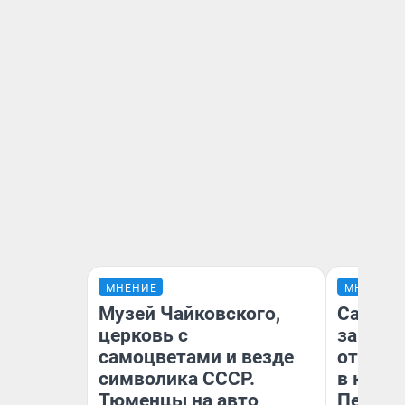
МНЕНИЕ
МНЕНИЕ
Музей Чайковского,
Самая 
церковь с
загран
самоцветами и везде
отправ
символика СССР.
в каза
Тюменцы на авто
Петроп