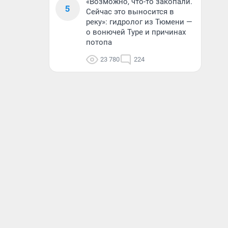
«Возможно, что-то закопали.
5
Сейчас это выносится в
реку»: гидролог из Тюмени —
о вонючей Туре и причинах
потопа
23 780
224