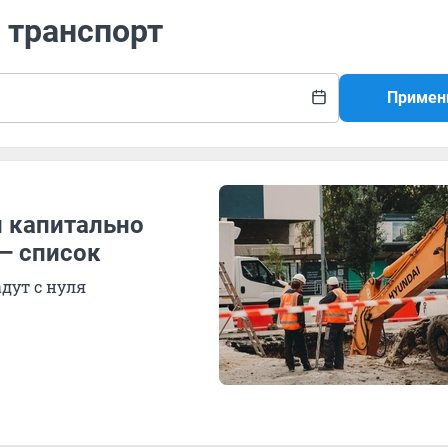
 транспорт
Примен
и капитально
— список
дут с нуля