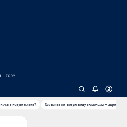
Ы
ZODY
 начать новую жизнь?
Где взять питьевую воду тюменцам — адреса