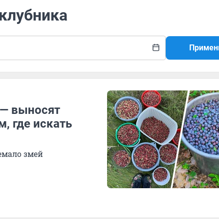
 клубника
Примен
 — выносят
, где искать
емало змей