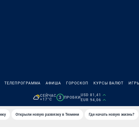
ТЕЛЕПРОГРАММА
АФИША
ГОРОСКОП
КУРСЫ ВАЛЮТ
ИГР
USD 81,41
СЕЙЧАС
3
ПРОБКИ
+17°C
EUR 94,06
еку
Открыли новую развязку в Тюмени
Где начать новую жизнь?