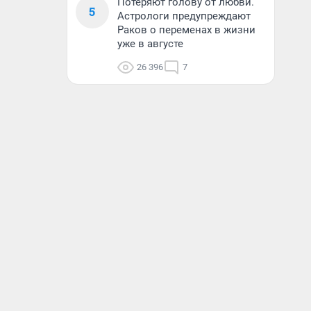
Потеряют голову от любви.
5
Астрологи предупреждают
Раков о переменах в жизни
уже в августе
26 396
7