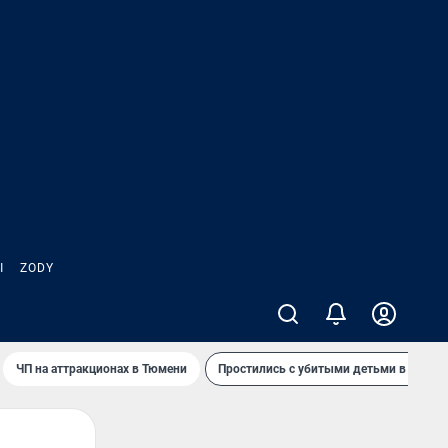
Ы
ZODY
ЧП на аттракционах в Тюмени
Простились с убитыми детьми в Таила