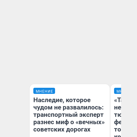
МНЕНИЕ
МНЕНИЕ
Наследие, которое
«Такой
чудом не развалилось:
не виде
транспортный эксперт
тюменц
разнес миф о «вечных»
фестива
советских дорогах
топлив
колонк