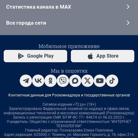
Статистика канала в MAX
Все города сети
Мобильное приложение
Google Play
App Store
Мы в соцсетях
Контактные данные для Роскомнадзора и государственных органов
Сетевое издание «72.ру» (18+)
Зарегистрировано Федеральной службой по надзору в сфере связи,
информационных технологий и массовых коммуникаций (Роскомнадзор)
Запись о регистрации СМИ ЭЛ № ФС 77– 84674 от 06.02.2023 г.
Учредитель: Общество с ограниченной ответственностью "ИНТЕРНЕТ
ТЕХНОЛОГИИ"
Главный редактор: Познахарева Елена Павловна
Адрес редакции: 625000, г. Тюмень, ул. Максима Горького, д. 76, офис 214,