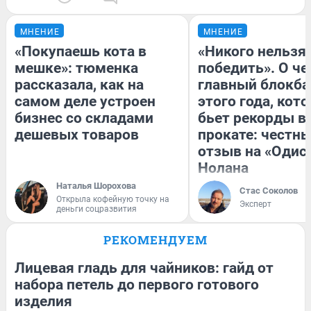
МНЕНИЕ
МНЕНИЕ
«Покупаешь кота в
«Никого нельзя
мешке»: тюменка
победить». О ч
рассказала, как на
главный блокба
самом деле устроен
этого года, кот
бизнес со складами
бьет рекорды в
дешевых товаров
прокате: честн
отзыв на «Одис
Нолана
Наталья Шорохова
Стас Соколов
Открыла кофейную точку на
Эксперт
деньги соцразвития
РЕКОМЕНДУЕМ
Лицевая гладь для чайников: гайд от
набора петель до первого готового
изделия