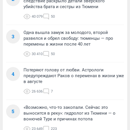
следствие раскрыло детали зверского
убийства брата и сестры из Тюмени
40 079
50
Одна вышла замуж за молодого, второй
3
развелся и обрел свободу: тюменцы — про
перемены в жизни после 40 лет
30 410
50
Потеряют голову от любви. Астрологи
4
предупреждают Раков о переменах в жизни уже
в августе
26 636
7
«Возможно, что-то закопали. Сейчас это
5
выносится в реку»: гидролог из Тюмени — о
вонючей Туре и причинах потопа
23 649
223