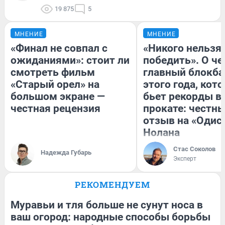
19 875
5
МНЕНИЕ
МНЕНИЕ
«Финал не совпал с
«Никого нельзя
ожиданиями»: стоит ли
победить». О ч
смотреть фильм
главный блокба
«Старый орел» на
этого года, кот
большом экране —
бьет рекорды в
честная рецензия
прокате: честн
отзыв на «Одис
Нолана
Стас Соколов
Надежда Губарь
Эксперт
РЕКОМЕНДУЕМ
Муравьи и тля больше не сунут носа в
ваш огород: народные способы борьбы