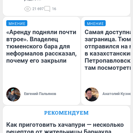
21 697
16
МНЕНИЕ
МНЕНИЕ
«Аренду подняли почти
Самая доступна
втрое». Владелец
заграница. Тюм
тюменского бара для
отправился на 
неформалов рассказал,
в казахстански
почему его закрыли
Петропавловск:
там посмотреть
Евгений Пальянов
Анатолий Кузне
РЕКОМЕНДУЕМ
Как приготовить хачапури — несколько
рецептов от жительницы Барнаула