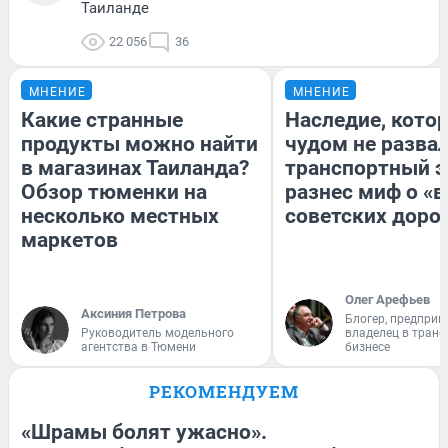
Таиланде
22 056
36
МНЕНИЕ
МНЕНИЕ
Какие странные
Наследие, кото
продукты можно найти
чудом не разва
в магазинах Таиланда?
транспортный э
Обзор тюменки на
разнес миф о «
несколько местных
советских доро
маркетов
Олег Арефьев
Аксиния Петрова
Блогер, предприн
Руководитель модельного
владелец в тран
агентства в Тюмени
бизнесе
РЕКОМЕНДУЕМ
«Шрамы болят ужасно».