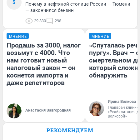
5
Почему в нефтяной столице России — Тюмени
— закончился бензин
29 830
298
МНЕНИЕ
МНЕНИЕ
Продашь за 3000, налог
«Спуталась речь
возьмут с 4000. Что
пургу». Врач — о
нам готовит новый
смертельном ди
налоговый закон — он
который сложн
коснется импорта и
обнаружить
даже репетиторов
Ирина Волкова
Главврач клиник
Анастасия Завгородняя
«Реабилитация д
Волковой»
РЕКОМЕНДУЕМ