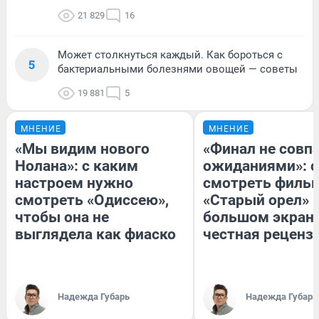
21 829
16
Может столкнуться каждый. Как бороться с
5
бактериальными болезнями овощей — советы
19 881
5
МНЕНИЕ
МНЕНИЕ
«Мы видим нового
«Финал не совпа
Нолана»: с каким
ожиданиями»: с
настроем нужно
смотреть филь
смотреть «Одиссею»,
«Старый орел» 
чтобы она не
большом экран
выглядела как фиаско
честная реценз
Надежда Губарь
Надежда Губарь