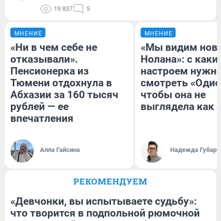
19 837
5
МНЕНИЕ
МНЕНИЕ
«Ни в чем себе не
«Мы видим нов
отказывали».
Нолана»: с каки
Пенсионерка из
настроем нужн
Тюмени отдохнула в
смотреть «Одис
Абхазии за 160 тысяч
чтобы она не
рублей — ее
выглядела как 
впечатления
Алла Гайсина
Надежда Губарь
РЕКОМЕНДУЕМ
«Девчонки, вы испытываете судьбу»:
что творится в подпольной рюмочной