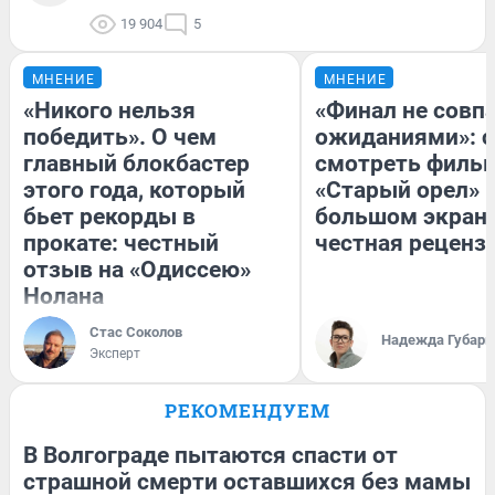
19 904
5
МНЕНИЕ
МНЕНИЕ
«Никого нельзя
«Финал не совпа
победить». О чем
ожиданиями»: с
главный блокбастер
смотреть филь
этого года, который
«Старый орел» 
бьет рекорды в
большом экран
прокате: честный
честная реценз
отзыв на «Одиссею»
Нолана
Стас Соколов
Надежда Губарь
Эксперт
РЕКОМЕНДУЕМ
В Волгограде пытаются спасти от
страшной смерти оставшихся без мамы