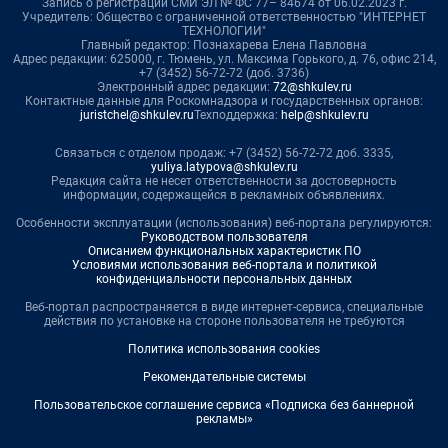
Запись о регистрации СМИ ЭЛ № ФС 77– 84674 от 06.02.2023 г.
Учредитель: Общество с ограниченной ответственностью "ИНТЕРНЕТ
ТЕХНОЛОГИИ"
Главный редактор: Познахарева Елена Павловна
Адрес редакции: 625000, г. Тюмень, ул. Максима Горького, д. 76, офис 214,
+7 (3452) 56-72-72 (доб. 3736)
Электронный адрес редакции:
72@shkulev.ru
Контактные данные для Роскомнадзора и государственных органов:
juristchel@shkulev.ru
Техподдержка:
help@shkulev.ru
Связаться с отделом продаж: +7 (3452) 56-72-72 доб. 3335,
yuliya.latypova@shkulev.ru
Редакция сайта не несет ответственности за достоверность
информации, содержащейся в рекламных объявлениях.
Особенности эксплуатации (использования) веб-портала регулируются:
Руководством пользователя
Описанием функциональных характеристик ПО
Условиями использования веб-портала и политикой
конфиденциальности персональных данных
Веб-портал распространяется в виде интернет-сервиса, специальные
действия по установке на стороне пользователя не требуются
Политика использования cookies
Рекомендательные системы
Пользовательское соглашение сервиса «Подписка без баннерной
рекламы»