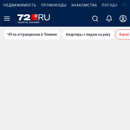
НЕДВИЖИМОСТЬ
ПРОМОКОДЫ
ЗНАКОМСТВА
ПОГОДА
ТЕ
ЧП на аттракционах в Тюмени
Квартиры с видом на реку
Какая