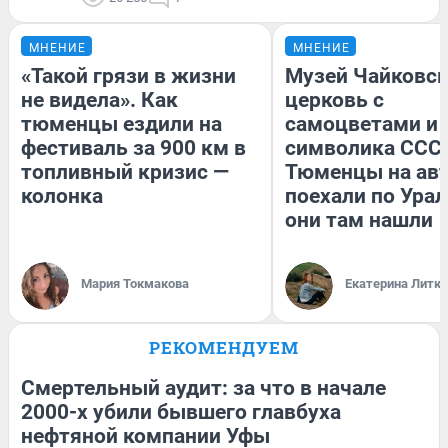
МНЕНИЕ
МНЕНИЕ
«Такой грязи в жизни
Музей Чайковск
не видела». Как
церковь с
тюменцы ездили на
самоцветами и 
фестиваль за 900 км в
символика СССР
топливный кризис —
Тюменцы на ав
колонка
поехали по Урал
они там нашли
Мария Токмакова
Екатерина Литк
РЕКОМЕНДУЕМ
Смертельный аудит: за что в начале
2000-х убили бывшего главбуха
нефтяной компании Уфы