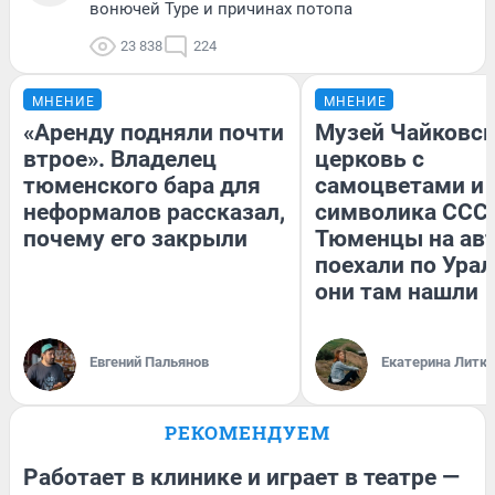
вонючей Туре и причинах потопа
23 838
224
МНЕНИЕ
МНЕНИЕ
«Аренду подняли почти
Музей Чайковск
втрое». Владелец
церковь с
тюменского бара для
самоцветами и 
неформалов рассказал,
символика СССР
почему его закрыли
Тюменцы на ав
поехали по Урал
они там нашли
Евгений Пальянов
Екатерина Литк
РЕКОМЕНДУЕМ
Работает в клинике и играет в театре —