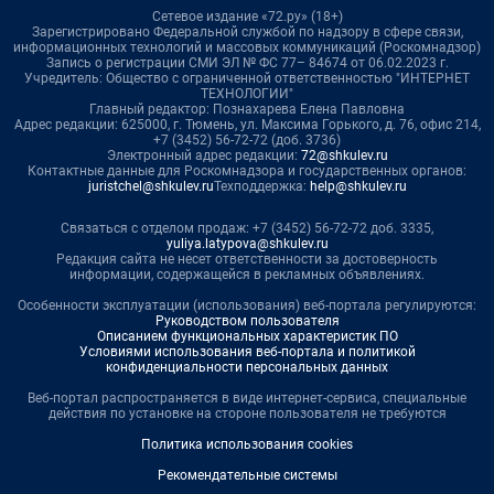
Сетевое издание «72.ру» (18+)
Зарегистрировано Федеральной службой по надзору в сфере связи,
информационных технологий и массовых коммуникаций (Роскомнадзор)
Запись о регистрации СМИ ЭЛ № ФС 77– 84674 от 06.02.2023 г.
Учредитель: Общество с ограниченной ответственностью "ИНТЕРНЕТ
ТЕХНОЛОГИИ"
Главный редактор: Познахарева Елена Павловна
Адрес редакции: 625000, г. Тюмень, ул. Максима Горького, д. 76, офис 214,
+7 (3452) 56-72-72 (доб. 3736)
Электронный адрес редакции:
72@shkulev.ru
Контактные данные для Роскомнадзора и государственных органов:
juristchel@shkulev.ru
Техподдержка:
help@shkulev.ru
Связаться с отделом продаж: +7 (3452) 56-72-72 доб. 3335,
yuliya.latypova@shkulev.ru
Редакция сайта не несет ответственности за достоверность
информации, содержащейся в рекламных объявлениях.
Особенности эксплуатации (использования) веб-портала регулируются:
Руководством пользователя
Описанием функциональных характеристик ПО
Условиями использования веб-портала и политикой
конфиденциальности персональных данных
Веб-портал распространяется в виде интернет-сервиса, специальные
действия по установке на стороне пользователя не требуются
Политика использования cookies
Рекомендательные системы