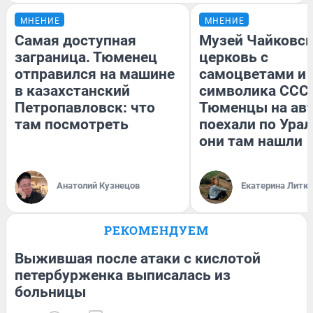
МНЕНИЕ
МНЕНИЕ
Самая доступная
Музей Чайковск
заграница. Тюменец
церковь с
отправился на машине
самоцветами и 
в казахстанский
символика СССР
Петропавловск: что
Тюменцы на ав
там посмотреть
поехали по Урал
они там нашли
Анатолий Кузнецов
Екатерина Литк
РЕКОМЕНДУЕМ
Выжившая после атаки с кислотой
петербурженка выписалась из
больницы