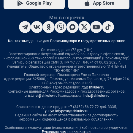
Google Play
App Store
Мы в соцсетях
Контактные данные для Роскомнадзора и государственных органов
Сетевое издание «72.ру» (18+)
Зарегистрировано Федеральной службой по надзору в сфере связи,
информационных технологий и массовых коммуникаций (Роскомнадзор)
Запись о регистрации СМИ ЭЛ № ФС 77– 84674 от 06.02.2023 г.
Учредитель: Общество с ограниченной ответственностью "ИНТЕРНЕТ
ТЕХНОЛОГИИ"
Главный редактор: Познахарева Елена Павловна
Адрес редакции: 625000, г. Тюмень, ул. Максима Горького, д. 76, офис 214,
+7 (3452) 56-72-72 (доб. 3736)
Электронный адрес редакции:
72@shkulev.ru
Контактные данные для Роскомнадзора и государственных органов:
juristchel@shkulev.ru
Техподдержка:
help@shkulev.ru
Связаться с отделом продаж: +7 (3452) 56-72-72 доб. 3335,
yuliya.latypova@shkulev.ru
Редакция сайта не несет ответственности за достоверность
информации, содержащейся в рекламных объявлениях.
Особенности эксплуатации (использования) веб-портала регулируются:
Руководством пользователя