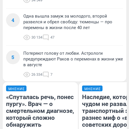
34 549
Одна вышла замуж за молодого, второй
4
развелся и обрел свободу: тюменцы — про
перемены в жизни после 40 лет
30 134
47
Потеряют голову от любви. Астрологи
5
предупреждают Раков о переменах в жизни уже
в августе
26 334
7
МНЕНИЕ
МНЕНИЕ
«Спуталась речь, понес
Наследие, кото
пургу». Врач — о
чудом не разва
смертельном диагнозе,
транспортный э
который сложно
разнес миф о «
обнаружить
советских доро