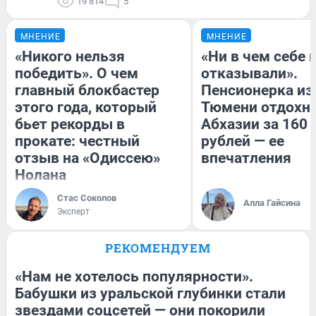
19 814
5
МНЕНИЕ
МНЕНИЕ
«Никого нельзя
«Ни в чем себе 
победить». О чем
отказывали».
главный блокбастер
Пенсионерка из
этого года, который
Тюмени отдохну
бьет рекорды в
Абхазии за 160
прокате: честный
рублей — ее
отзыв на «Одиссею»
впечатления
Нолана
Стас Соколов
Алла Гайсина
Эксперт
РЕКОМЕНДУЕМ
«Нам не хотелось популярности».
Бабушки из уральской глубинки стали
звездами соцсетей — они покорили