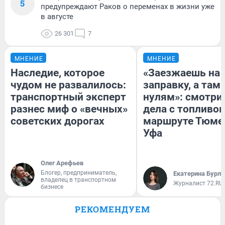
5
предупреждают Раков о переменах в жизни уже
в августе
26 301
7
МНЕНИЕ
МНЕНИЕ
Наследие, которое
«Заезжаешь на
чудом не развалилось:
заправку, а там 
транспортный эксперт
нулям»: смотри
разнес миф о «вечных»
дела с топливом
советских дорогах
маршруте Тюме
Уфа
Олег Арефьев
Блогер, предприниматель,
Екатерина Бурле
владелец в транспортном
Журналист 72.RU
бизнесе
РЕКОМЕНДУЕМ