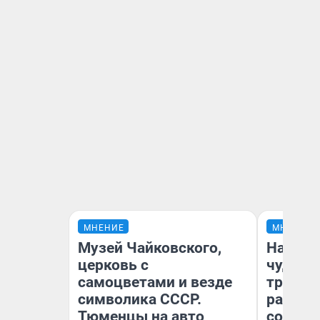
МНЕНИЕ
МНЕНИЕ
Музей Чайковского,
Наслед
церковь с
чудом 
самоцветами и везде
трансп
символика СССР.
разнес
Тюменцы на авто
советс