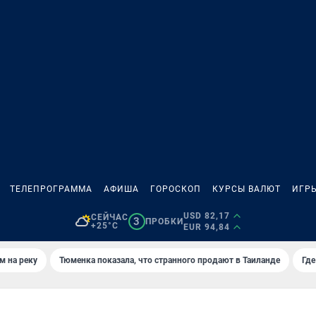
ТЕЛЕПРОГРАММА
АФИША
ГОРОСКОП
КУРСЫ ВАЛЮТ
ИГР
USD 82,17
СЕЙЧАС
3
ПРОБКИ
+25°C
EUR 94,84
м на реку
Тюменка показала, что странного продают в Таиланде
Где