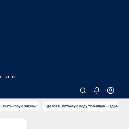
Ы
ZODY
 начать новую жизнь?
Где взять питьевую воду тюменцам — адреса