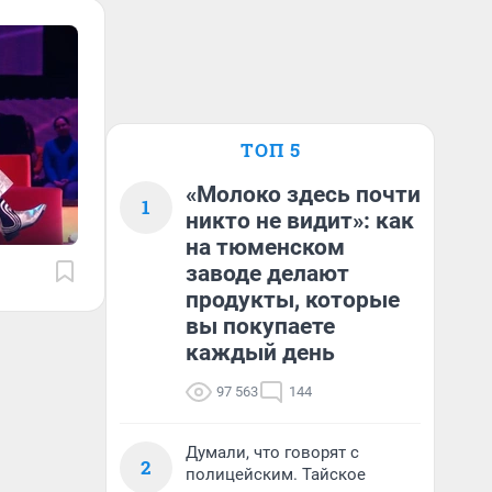
ТОП 5
«Молоко здесь почти
1
никто не видит»: как
на тюменском
заводе делают
продукты, которые
вы покупаете
каждый день
97 563
144
Думали, что говорят с
2
полицейским. Тайское