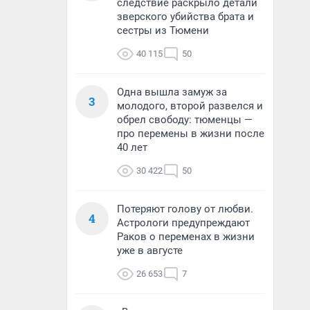
следствие раскрыло детали
зверского убийства брата и
сестры из Тюмени
40 115
50
Одна вышла замуж за
3
молодого, второй развелся и
обрел свободу: тюменцы —
про перемены в жизни после
40 лет
30 422
50
Потеряют голову от любви.
4
Астрологи предупреждают
Раков о переменах в жизни
уже в августе
26 653
7