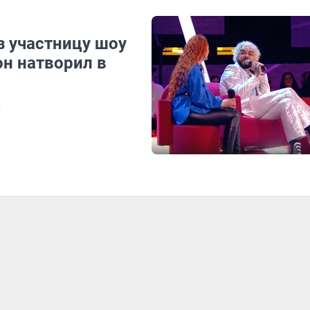
з участницу шоу
он натворил в
а