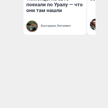
поехали по Уралу — что
они там нашли
Ол
Бл
Екатерина Литкевич
вл
би