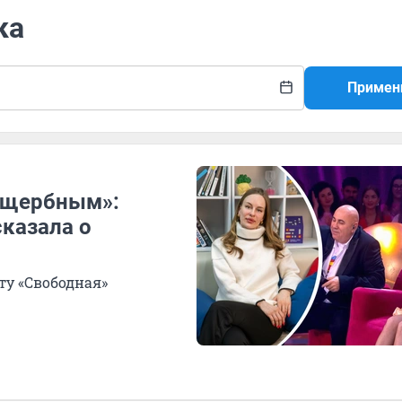
ка
Примен
 ущербным»:
казала о
ту «Свободная»