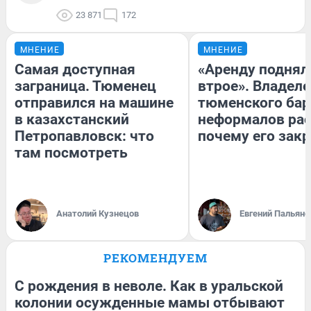
23 871
172
МНЕНИЕ
МНЕНИЕ
Самая доступная
«Аренду поднял
заграница. Тюменец
втрое». Владел
отправился на машине
тюменского бар
в казахстанский
неформалов рас
Петропавловск: что
почему его зак
там посмотреть
Анатолий Кузнецов
Евгений Пальяно
РЕКОМЕНДУЕМ
С рождения в неволе. Как в уральской
колонии осужденные мамы отбывают