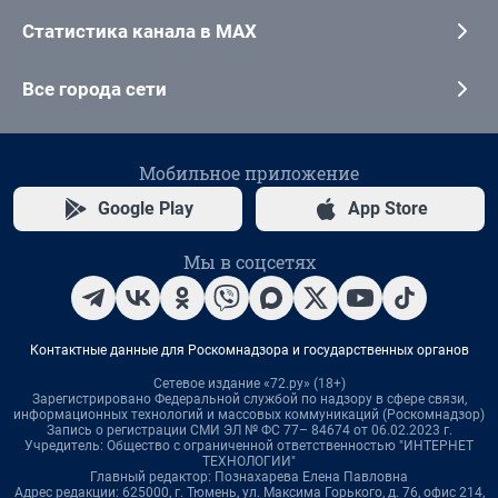
Статистика канала в MAX
Все города сети
Мобильное приложение
Google Play
App Store
Мы в соцсетях
Контактные данные для Роскомнадзора и государственных органов
Сетевое издание «72.ру» (18+)
Зарегистрировано Федеральной службой по надзору в сфере связи,
информационных технологий и массовых коммуникаций (Роскомнадзор)
Запись о регистрации СМИ ЭЛ № ФС 77– 84674 от 06.02.2023 г.
Учредитель: Общество с ограниченной ответственностью "ИНТЕРНЕТ
ТЕХНОЛОГИИ"
Главный редактор: Познахарева Елена Павловна
Адрес редакции: 625000, г. Тюмень, ул. Максима Горького, д. 76, офис 214,