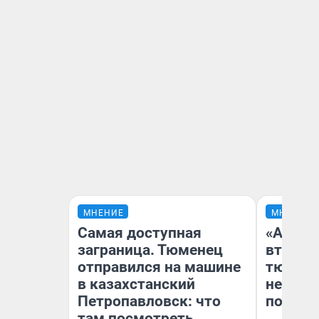
МНЕНИЕ
МНЕНИЕ
Самая доступная
«Аренд
заграница. Тюменец
втрое»
отправился на машине
тюменс
в казахстанский
неформ
Петропавловск: что
почему
там посмотреть