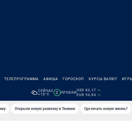
ТЕЛЕПРОГРАММА
АФИША
ГОРОСКОП
КУРСЫ ВАЛЮТ
ИГР
USD 82,17
СЕЙЧАС
2
ПРОБКИ
+18°C
EUR 94,84
еку
Открыли новую развязку в Тюмени
Где начать новую жизнь?