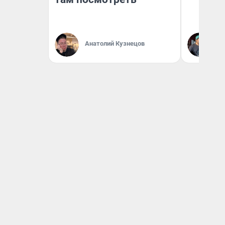
Анатолий Кузнецов
Ев