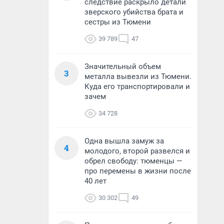
следствие раскрыло детали
зверского убийства брата и
сестры из Тюмени
39 789
47
Значительный объем
3
металла вывезли из Тюмени.
Куда его транспортировали и
зачем
34 728
Одна вышла замуж за
4
молодого, второй развелся и
обрел свободу: тюменцы —
про перемены в жизни после
40 лет
30 302
49