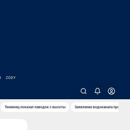
Ы
ZODY
Тюменец показал паводок с высоты
Заявление водоканала про запа