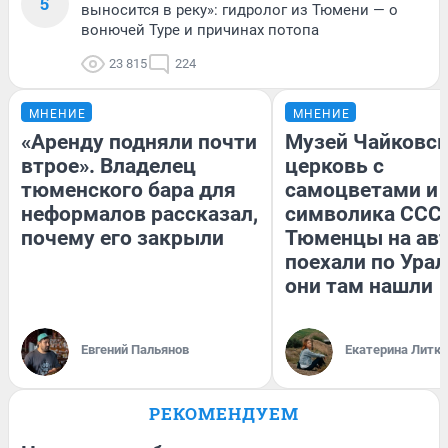
5
выносится в реку»: гидролог из Тюмени — о
вонючей Туре и причинах потопа
23 815
224
МНЕНИЕ
МНЕНИЕ
«Аренду подняли почти
Музей Чайковск
втрое». Владелец
церковь с
тюменского бара для
самоцветами и 
неформалов рассказал,
символика СССР
почему его закрыли
Тюменцы на ав
поехали по Урал
они там нашли
Евгений Пальянов
Екатерина Литк
РЕКОМЕНДУЕМ