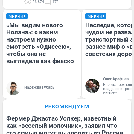
23 874
172
МНЕНИЕ
МНЕНИЕ
«Мы видим нового
Наследие, кото
Нолана»: с каким
чудом не разва
настроем нужно
транспортный э
смотреть «Одиссею»,
разнес миф о «
чтобы она не
советских доро
выглядела как фиаско
Олег Арефьев
Блогер, предприн
Надежда Губарь
владелец в тран
бизнесе
РЕКОМЕНДУЕМ
Фермер Джастас Уолкер, известный
как «веселый молочник», заявил что
его семью могут выдворить из России