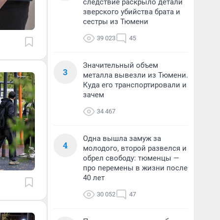
следствие раскрыло детали
зверского убийства брата и
сестры из Тюмени
39 023
45
Значительный объем
3
металла вывезли из Тюмени.
Куда его транспортировали и
зачем
34 467
Одна вышла замуж за
4
молодого, второй развелся и
обрел свободу: тюменцы —
про перемены в жизни после
40 лет
30 052
47