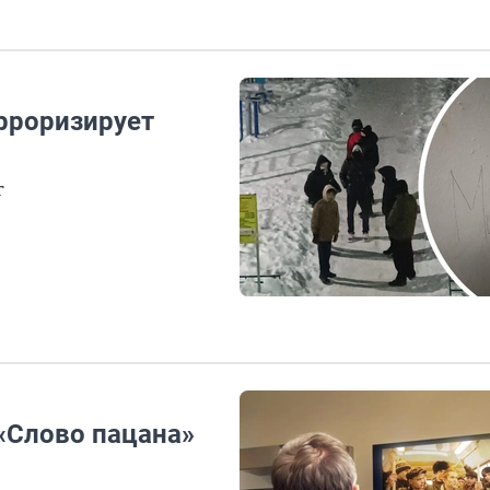
рроризирует
г
«Слово пацана»