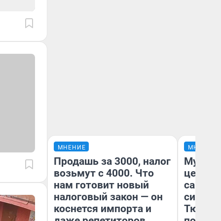
МНЕНИЕ
МНЕНИЕ
Продашь за 3000, налог
Музей 
возьмут с 4000. Что
церков
нам готовит новый
самоцв
налоговый закон — он
символ
коснется импорта и
Тюменц
даже репетиторов
поехали