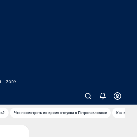
Ы
ZODY
нь?
Что посмотреть во время отпуска в Петропавловске
Как выжива