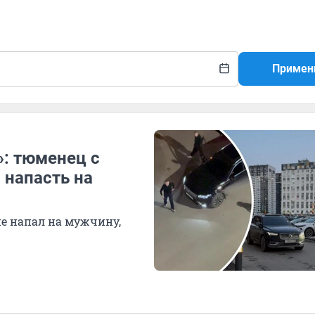
Примен
»: тюменец с
напасть на
не напал на мужчину,