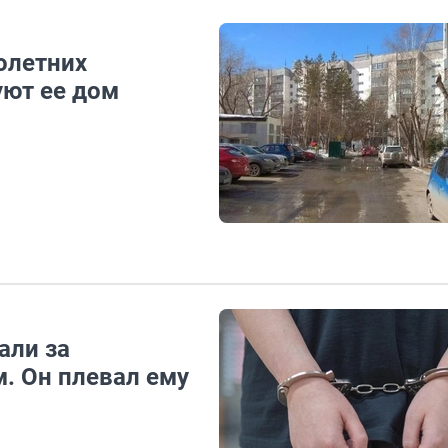
олетних
уют ее дом
али за
. Он плевал ему