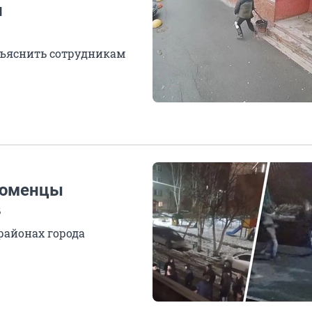
и
объяснить сотрудникам
Тюменцы
в
районах города