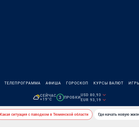
ТЕЛЕПРОГРАММА
АФИША
ГОРОСКОП
КУРСЫ ВАЛЮТ
ИГР
USD 80,93
СЕЙЧАС
3
ПРОБКИ
+19°C
EUR 93,19
Какая ситуация с паводком в Тюменской области
Где начать новую жиз