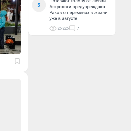
Потеряют голову от любви.
5
Астрологи предупреждают
Раков о переменах в жизни
уже в августе
26 226
7