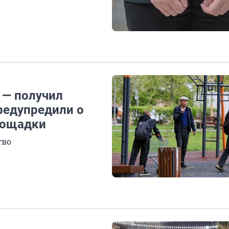
 — получил
редупредили о
площадки
тво