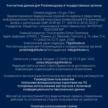
Контактные данные для Роскомнадзора и государственных органов
Сетевое издание «72.ру» (18+)
Зарегистрировано Федеральной службой по надзору в сфере связи,
информационных технологий и массовых коммуникаций (Роскомнадзор)
Запись о регистрации СМИ ЭЛ № ФС 77– 84674 от 06.02.2023 г.
Учредитель: Общество с ограниченной ответственностью "ИНТЕРНЕТ
ТЕХНОЛОГИИ"
Главный редактор: Познахарева Елена Павловна
Адрес редакции: 625000, г. Тюмень, ул. Максима Горького, д. 76, офис 214,
+7 (3452) 56-72-72 (доб. 3736)
Электронный адрес редакции:
72@shkulev.ru
Контактные данные для Роскомнадзора и государственных органов:
juristchel@shkulev.ru
Техподдержка:
help@shkulev.ru
Связаться с отделом продаж: +7 (3452) 56-72-72 доб. 3335,
yuliya.latypova@shkulev.ru
Редакция сайта не несет ответственности за достоверность
информации, содержащейся в рекламных объявлениях.
Особенности эксплуатации (использования) веб-портала регулируются:
Руководством пользователя
Описанием функциональных характеристик ПО
Условиями использования веб-портала и политикой
конфиденциальности персональных данных
Веб-портал распространяется в виде интернет-сервиса, специальные
действия по установке на стороне пользователя не требуются
Политика использования cookies