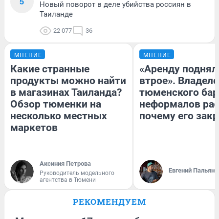
5
Новый поворот в деле убийства россиян в
Таиланде
22 077
36
МНЕНИЕ
МНЕНИЕ
Какие странные
«Аренду поднял
продукты можно найти
втрое». Владел
в магазинах Таиланда?
тюменского бар
Обзор тюменки на
неформалов рас
несколько местных
почему его зак
маркетов
Аксиния Петрова
Евгений Пальяно
Руководитель модельного
агентства в Тюмени
РЕКОМЕНДУЕМ