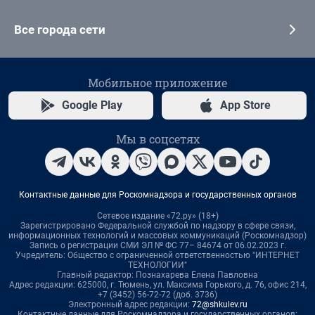
Все города сети
Мобильное приложение
Google Play
App Store
Мы в соцсетях
Контактные данные для Роскомнадзора и государственных органов
Сетевое издание «72.ру» (18+)
Зарегистрировано Федеральной службой по надзору в сфере связи,
информационных технологий и массовых коммуникаций (Роскомнадзор)
Запись о регистрации СМИ ЭЛ № ФС 77– 84674 от 06.02.2023 г.
Учредитель: Общество с ограниченной ответственностью "ИНТЕРНЕТ
ТЕХНОЛОГИИ"
Главный редактор: Познахарева Елена Павловна
Адрес редакции: 625000, г. Тюмень, ул. Максима Горького, д. 76, офис 214,
+7 (3452) 56-72-72 (доб. 3736)
Электронный адрес редакции:
72@shkulev.ru
Контактные данные для Роскомнадзора и государственных органов: