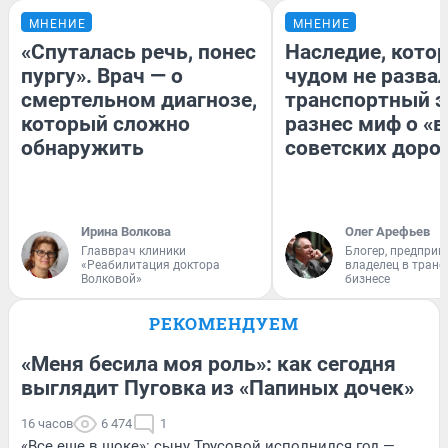
МНЕНИЕ
МНЕНИЕ
«Спуталась речь, понес
Наследие, кото
пургу». Врач — о
чудом не разва
смертельном диагнозе,
транспортный э
который сложно
разнес миф о «
обнаружить
советских доро
Ирина Волкова
Олег Арефьев
Главврач клиники
Блогер, предприн
«Реабилитация доктора
владелец в тран
Волковой»
бизнесе
РЕКОМЕНДУЕМ
«Меня бесила моя роль»: как сегодня
выглядит Пуговка из «Папиных дочек»
16 часов
6 474
1
«Все еще в шоке»: сыну Трусовой исполнился год —