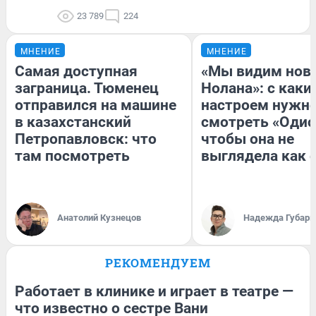
23 789
224
МНЕНИЕ
МНЕНИЕ
Самая доступная
«Мы видим нов
заграница. Тюменец
Нолана»: с каки
отправился на машине
настроем нужн
в казахстанский
смотреть «Одис
Петропавловск: что
чтобы она не
там посмотреть
выглядела как 
Анатолий Кузнецов
Надежда Губарь
РЕКОМЕНДУЕМ
Работает в клинике и играет в театре —
что известно о сестре Вани