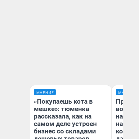
МНЕНИЕ
МНЕНИЕ
«Покупаешь кота в
Продаш
мешке»: тюменка
возьмут
рассказала, как на
нам го
самом деле устроен
налого
бизнес со складами
коснет
дешевых товаров
даже р