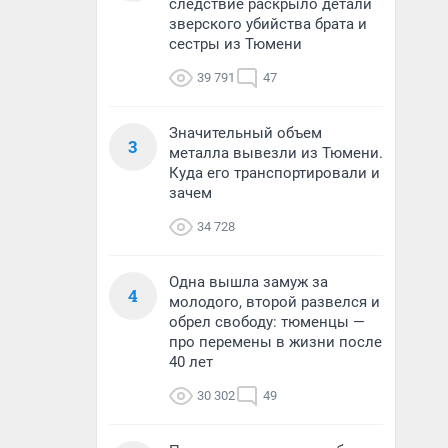
следствие раскрыло детали
зверского убийства брата и
сестры из Тюмени
39 791
47
Значительный объем
3
металла вывезли из Тюмени.
Куда его транспортировали и
зачем
34 728
Одна вышла замуж за
4
молодого, второй развелся и
обрел свободу: тюменцы —
про перемены в жизни после
40 лет
30 302
49