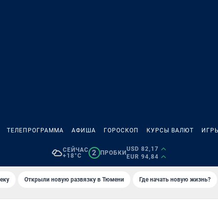
ТЕЛЕПРОГРАММА
АФИША
ГОРОСКОП
КУРСЫ ВАЛЮТ
ИГР
USD 82,17
СЕЙЧАС
2
ПРОБКИ
+18°C
EUR 94,84
еку
Открыли новую развязку в Тюмени
Где начать новую жизнь?