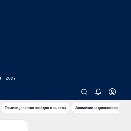
Ы
ZODY
Тюменец показал паводок с высоты
Заявление водоканала про запа