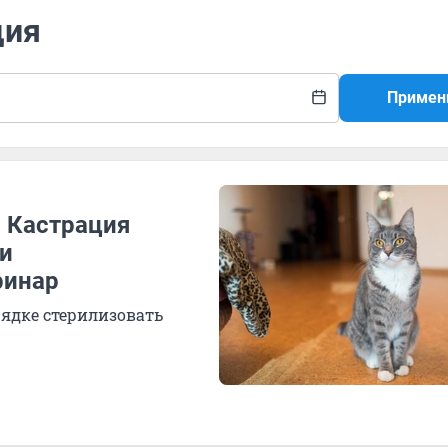
ция
Примен
. Кастрация
ли
ринар
рядке стерилизовать