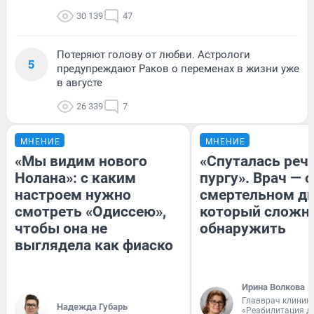
30 139
47
Потеряют голову от любви. Астрологи
5
предупреждают Раков о переменах в жизни уже
в августе
26 339
7
МНЕНИЕ
МНЕНИЕ
«Мы видим нового
«Спуталась речь
Нолана»: с каким
пургу». Врач — о
настроем нужно
смертельном ди
смотреть «Одиссею»,
который сложн
чтобы она не
обнаружить
выглядела как фиаско
Ирина Волкова
Главврач клиник
Надежда Губарь
«Реабилитация д