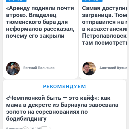
«Аренду подняли почти
Самая доступна
втрое». Владелец
заграница. Тюм
тюменского бара для
отправился на 
неформалов рассказал,
в казахстански
почему его закрыли
Петропавловск:
там посмотреть
Евгений Пальянов
Анатолий Кузне
РЕКОМЕНДУЕМ
«Чемпионкой быть — это кайф»: как
мама в декрете из Барнаула завоевала
золото на соревнованиях по
бодибилдингу
5 августа
16 195
1